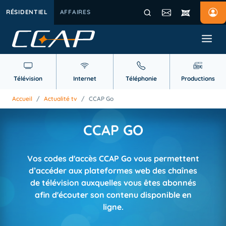
RÉSIDENTIEL
AFFAIRES
Télévision
Internet
Téléphonie
Productions
Accueil
/
Actualité tv
/
CCAP Go
CCAP GO
Vos codes d'accès CCAP Go vous permettent
d’accéder aux plateformes web des chaînes
de télévision auxquelles vous êtes abonnés
afin d'écouter son contenu disponible en
ligne.