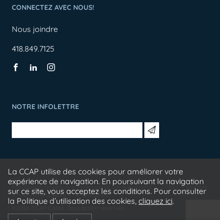
CONNECTEZ AVEC NOUS!
Nous joindre
418.849.7125
NOTRE INFOLETTRE
La CCAP utilise des cookies pour améliorer votre
expérience de navigation. En poursuivant la navigation
Politique d'utilisation
Politique de confidentialité
CPRST / plaintes
sur ce site, vous acceptez les conditions. Pour consulter
Mentions légales
Accessibilité
la Politique d’utilisation des cookies,
cliquez ici
.
©2026 CCAP Câble. Tous droits réservés