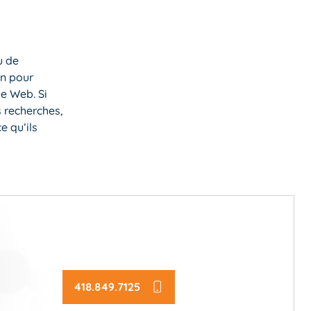
u de
en pour
le Web. Si
s recherches,
e qu’ils
418.849.7125