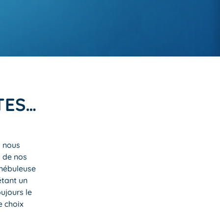
TES…
à nous
s de nos
 nébuleuse
étant un
oujours le
e choix