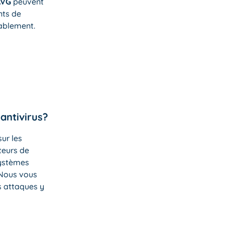
AVG
peuvent
nts de
ablement.
 antivirus?
ur les
teurs de
systèmes
 Nous vous
s attaques y