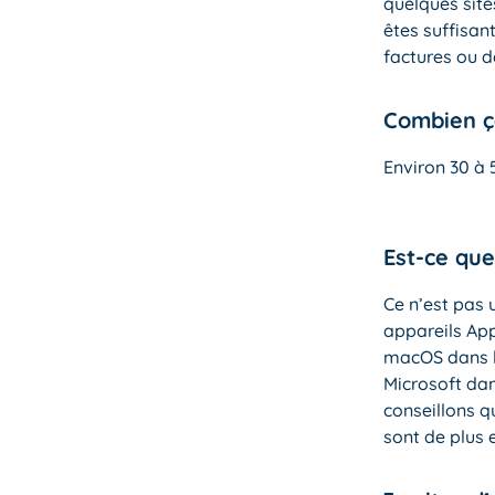
quelques site
êtes suffisan
factures ou 
Combien ç
Environ 30 à 
Est-ce que
Ce n’est pas 
appareils Ap
macOS dans l
Microsoft dan
conseillons q
sont de plus 