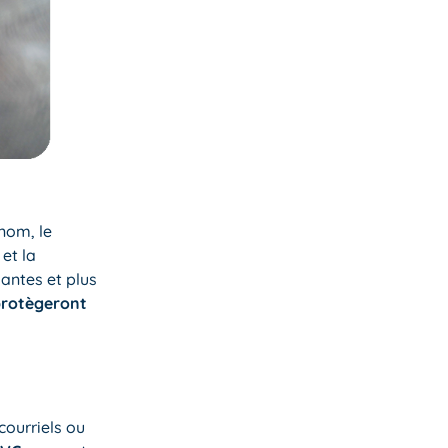
 nom, le
 et la
antes et plus
 protègeront
 courriels ou