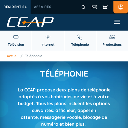
RÉSIDENTIEL
AFFAIRES
Télévision
Internet
Téléphonie
Productions
Accueil
/
Téléphonie
TÉLÉPHONIE
La CCAP propose deux plans de téléphonie
adaptés à vos habitudes de vie et à votre
budget. Tous les plans incluent les options
suivantes: afficheur, appel en
attente, messagerie vocale, blocage de
numéro et bien plus.