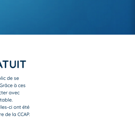
ATUIT
lic de se
 Grâce à ces
cter avec
table.
es-ci ont été
re de la CCAP.