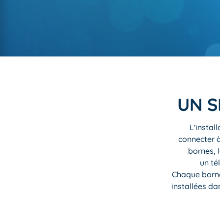
UN S
L'instal
connecter à
bornes, 
un té
Chaque borne
installées da