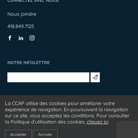
CONNECTEZ AVEC NOUS!
Nous joindre
418.849.7125
NOTRE INFOLETTRE
La CCAP utilise des cookies pour améliorer votre
expérience de navigation. En poursuivant la navigation
Politique d'utilisation
Politique de confidentialité
CPRST / plaintes
sur ce site, vous acceptez les conditions. Pour consulter
Mentions légales
Accessibilité
la Politique d’utilisation des cookies,
cliquez ici
.
©2026 CCAP Câble. Tous droits réservés
Accepter
Annuler