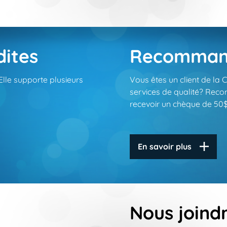
dites
Recommand
lle supporte plusieurs
Vous êtes un client de la
services de qualité? Rec
recevoir un chèque de 50$
En savoir plus
Nous joind