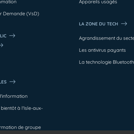
mmation
Appareils usagés
ur Demande (VsD)
LA ZONE DU TECH
LIC
Agrandissement du sect
Les antivirus payants
b
La technologie Bluetooth
LES
d'information
bientôt à l'Isle-aux-
ormation de groupe