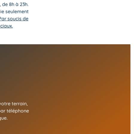
, de 8h à 23h.
tie seulement
Par soucis de
ciaux.
otre terrain,
par téléphone
ique.