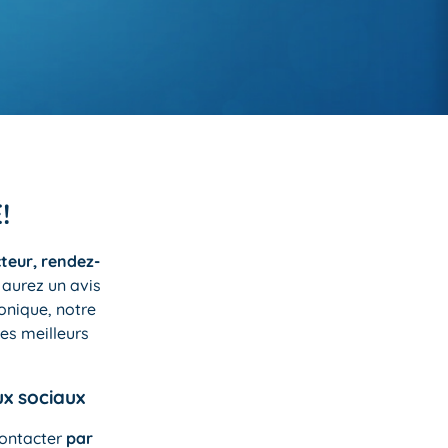
É!
cteur, rendez-
 aurez un avis
honique, notre
es meilleurs
ux sociaux
contacter
par