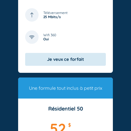
Téléversement
25 Mbits/s
Wifi 360
Oui
Je veux ce forfait
Une formule tout inclus à petit prix
Résidentiel 50
52
$