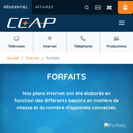
RÉSIDENTIEL
AFFAIRES
Télévision
Internet
Téléphonie
Productions
Accueil
/
Internet
/
Forfaits
FORFAITS
Nos plans Internet ont été élaborés en
fonction des différents besoins en matière de
vitesse et du nombre d'appareils connectés.