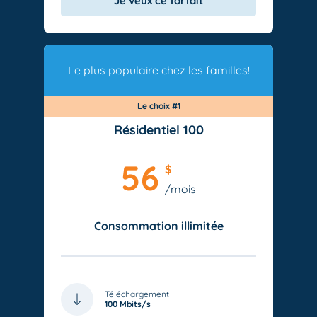
Je veux ce forfait
Le plus populaire chez les familles!
Le choix #1
Résidentiel 100
56
$
/mois
Consommation illimitée
Téléchargement
100 Mbits/s