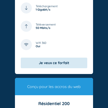
Téléchargement
1 Gigabit/s
Téléversement
50 Mbits/s
Wifi 360
Oui
Je veux ce forfait
Conçu pour les accros du web
Résidentiel 200