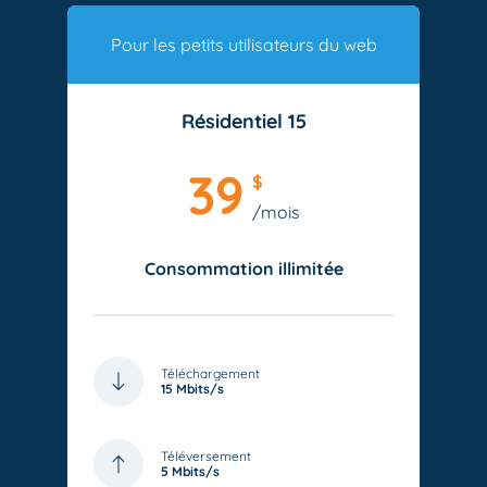
Pour les petits utilisateurs du web
Résidentiel 15
39
$
/mois
Consommation illimitée
Téléchargement
15 Mbits/s
Téléversement
5 Mbits/s