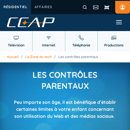
RÉSIDENTIEL
AFFAIRES
Télévision
Internet
Téléphonie
Productions
Accueil
/
La Zone du tech
/
Les contrôles parentaux
LES CONTRÔLES
PARENTAUX
Peu importe son âge, il est bénéfique d’établir
certaines limites à votre enfant concernant
son utilisation du Web et des médias sociaux.