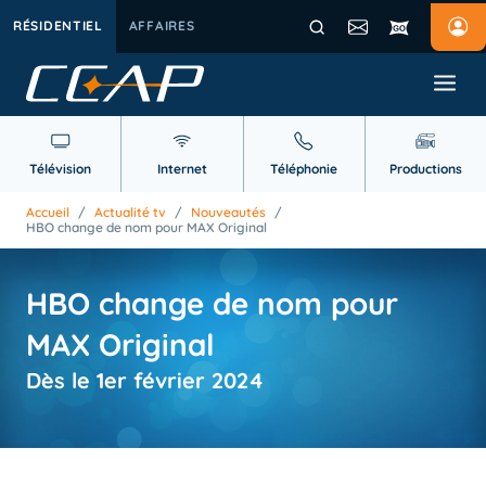
RÉSIDENTIEL
AFFAIRES
Télévision
Internet
Téléphonie
Productions
Accueil
/
Actualité tv
/
Nouveautés
/
HBO change de nom pour MAX Original
HBO change de nom pour
MAX Original
Dès le 1er février 2024